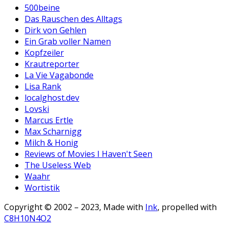
500beine
Das Rauschen des Alltags
Dirk von Gehlen
Ein Grab voller Namen
Kopfzeiler
Krautreporter
La Vie Vagabonde
Lisa Rank
localghost.dev
Lovski
Marcus Ertle
Max Scharnigg
Milch & Honig
Reviews of Movies I Haven't Seen
The Useless Web
Waahr
Wortistik
Copyright © 2002 – 2023, Made with
Ink
, propelled with
C8H10N4O2