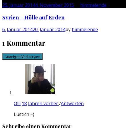
25. Januar 2014
4. November 2015
by
himmelende
Syrien – Hölle auf Erden
6. Januar 2014
20. Januar 2014
by
himmelende
1 Kommentar
Anzeigen
Verbergen
Olli
18 Jahren vorher
/
Antworten
Lustich =)
Schreibe einen Kommentar