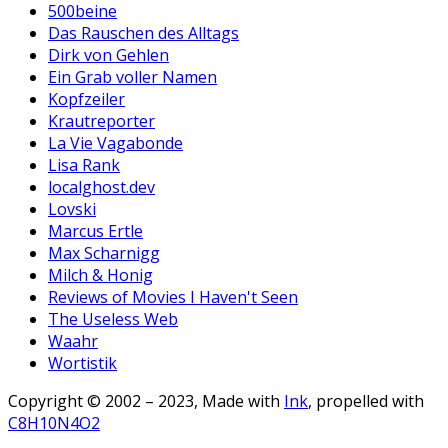
500beine
Das Rauschen des Alltags
Dirk von Gehlen
Ein Grab voller Namen
Kopfzeiler
Krautreporter
La Vie Vagabonde
Lisa Rank
localghost.dev
Lovski
Marcus Ertle
Max Scharnigg
Milch & Honig
Reviews of Movies I Haven't Seen
The Useless Web
Waahr
Wortistik
Copyright © 2002 – 2023, Made with
Ink
, propelled with
C8H10N4O2