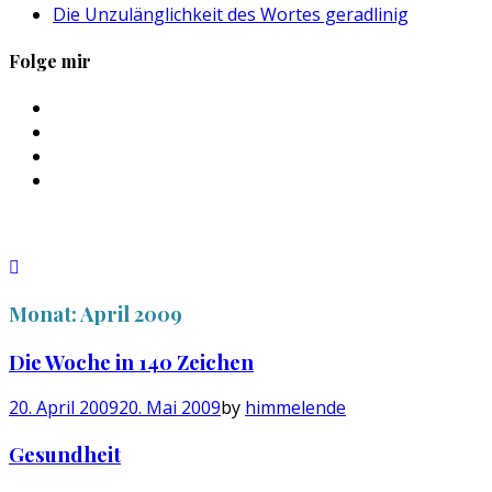
Die Unzulänglichkeit des Wortes geradlinig
Folge mir
Profil
von
Profil
sebastan.herold
von
Profil
auf
@himmelende
von
Profil
Facebook
auf
himmelende
von
anzeigen
Twitter
auf
circusriot
anzeigen
Instagram
auf
anzeigen
Tumblr
anzeigen
Monat:
April 2009
Die Woche in 140 Zeichen
20. April 2009
20. Mai 2009
by
himmelende
Gesundheit