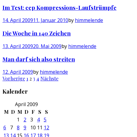
Im Test: cep Kompressions-Laufstrümpfe
14. April 2009
11. Januar 2010
by
himmelende
Die Woche in 140 Zeichen
13. April 2009
20. Mai 2009
by
himmelende
Man darf sich also streiten
12. April 2009
by
himmelende
Seitennummerierung
Vorherige
1
2
3
4
Nächste
der
Kalender
Beiträge
April 2009
M
D
M
D
F
S
S
1
2
3
4
5
6
7
8
9
10
11
12
13
14
15
16
17
18
19