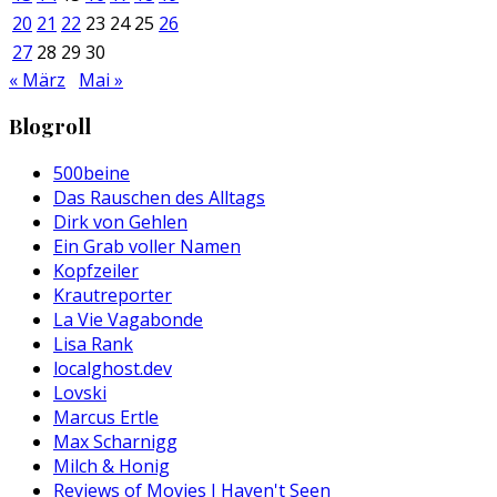
20
21
22
23
24
25
26
27
28
29
30
« März
Mai »
Blogroll
500beine
Das Rauschen des Alltags
Dirk von Gehlen
Ein Grab voller Namen
Kopfzeiler
Krautreporter
La Vie Vagabonde
Lisa Rank
localghost.dev
Lovski
Marcus Ertle
Max Scharnigg
Milch & Honig
Reviews of Movies I Haven't Seen