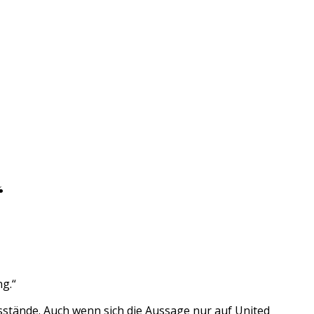
“
ng.“
issstände. Auch wenn sich die Aussage nur auf United