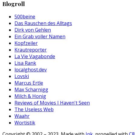
Blogroll
500beine
Das Rauschen des Alltags
Dirk von Gehlen
Ein Grab voller Namen
Kopfzeiler
Krautreporter
La Vie Vagabonde
Lisa Rank
localghost.dev
Lovski
Marcus Ertle
Max Scharnigg
Milch & Honig
Reviews of Movies I Haven't Seen
The Useless Web
Waahr
Wortistik
Copyright © 2002 – 2023, Made with
Ink
, propelled with
C