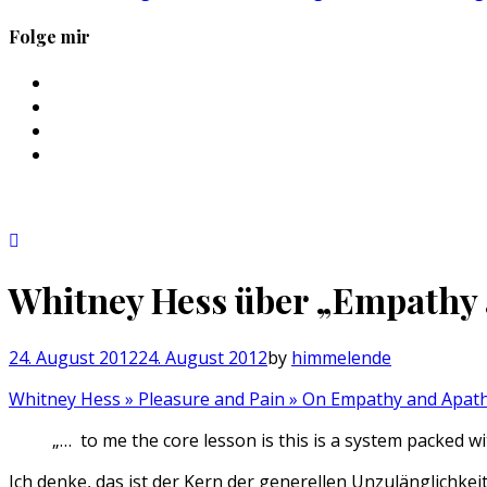
Folge mir
Profil
von
Profil
sebastan.herold
von
Profil
auf
@himmelende
von
Profil
Facebook
auf
himmelende
von
anzeigen
Twitter
auf
circusriot
anzeigen
Instagram
auf
anzeigen
Tumblr
anzeigen
Whitney Hess über „Empathy 
24. August 2012
24. August 2012
by
himmelende
Whitney Hess » Pleasure and Pain » On Empathy and Apath
„… to me the core lesson is this is a system packed wi
Ich denke, das ist der Kern der generellen Unzulänglichkei