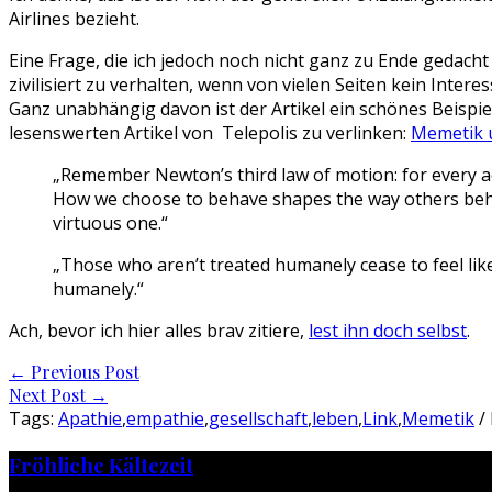
Airlines bezieht.
Eine Frage, die ich jedoch noch nicht ganz zu Ende gedach
zivilisiert zu verhalten, wenn von vielen Seiten kein Intere
Ganz unabhängig davon ist der Artikel ein schönes Beispie
lesenswerten Artikel von Telepolis zu verlinken:
Memetik u
„Remember Newton’s third law of motion: for every act
How we choose to behave shapes the way others behav
virtuous one.“
„Those who aren’t treated humanely cease to feel lik
humanely.“
Ach, bevor ich hier alles brav zitiere,
lest ihn doch selbst
.
Post
←
Previous Post
Next Post
→
navigation
Tags:
Apathie
,
empathie
,
gesellschaft
,
leben
,
Link
,
Memetik
/ 
Fröhliche Kältezeit