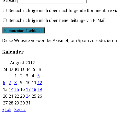
Website
Benachrichtige mich über nachfolgende Kommentare via
Benachrichtige mich über neue Beiträge via E-Mail.
Diese Website verwendet Akismet, um Spam zu reduzieren
Kalender
August 2012
M
D
M
D
F
S
S
1
2
3
4
5
6
7
8
9
10
11
12
13
14
15
16
17
18
19
20
21
22
23
24
25
26
27
28
29
30
31
« Juli
Sep. »