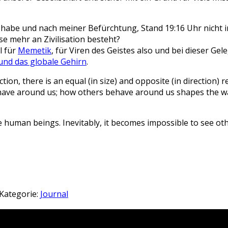
t habe und nach meiner Befürchtung, Stand 19:16 Uhr nicht 
sse mehr an Zivilisation besteht?
l für
Memetik
, für Viren des Geistes also und bei dieser G
nd das globale Gehirn
.
ion, there is an equal (in size) and opposite (in direction)
e around us; how others behave around us shapes the way w
e human beings. Inevitably, it becomes impossible to see o
Kategorie:
Journal