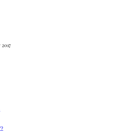
 2017
e
”?