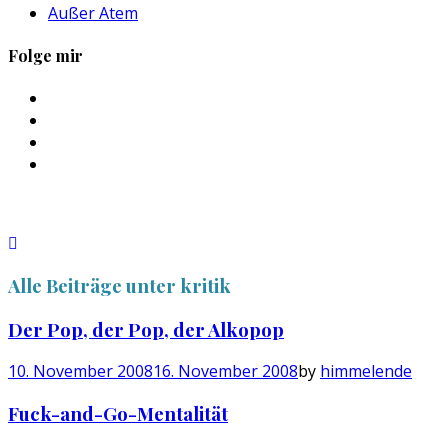
Außer Atem
Folge mir
Profil
von
Profil
sebastan.herold
von
Profil
auf
@himmelende
von
Profil
Facebook
auf
himmelende
von
anzeigen
Twitter
auf
circusriot
anzeigen
Instagram
auf
anzeigen
Tumblr
anzeigen
Alle Beiträge unter
kritik
Der Pop, der Pop, der Alkopop
10. November 2008
16. November 2008
by
himmelende
Fuck-and-Go-Mentalität