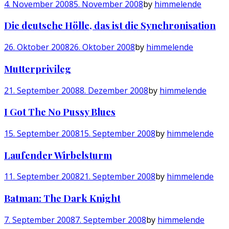
4. November 2008
5. November 2008
by
himmelende
Die deutsche Hölle, das ist die Synchronisation
26. Oktober 2008
26. Oktober 2008
by
himmelende
Mutterprivileg
21. September 2008
8. Dezember 2008
by
himmelende
I Got The No Pussy Blues
15. September 2008
15. September 2008
by
himmelende
Laufender Wirbelsturm
11. September 2008
21. September 2008
by
himmelende
Batman: The Dark Knight
7. September 2008
7. September 2008
by
himmelende