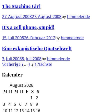
The Machine Girl
27. August 2008
27. August 2008
by
himmelende
It’s a cell phone, stupid!
15. Juli 2008
26. Februar 2012
by
himmelende
Eine eskapistische Quatschwelt
3. Juli 2008
8. Juli 2008
by
himmelende
Seitennummerierung
Vorherige
1
…
3
4
5
Nächste
der
Kalender
Beiträge
August 2026
M
D
M
D
F
S
S
1
2
3
4
5
6
7
8
9
10
11
12
13
14
15
16