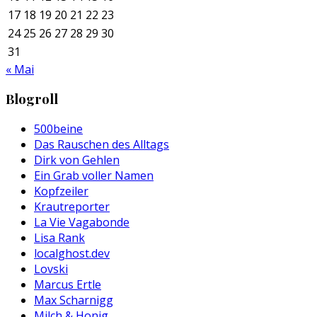
17
18
19
20
21
22
23
24
25
26
27
28
29
30
31
« Mai
Blogroll
500beine
Das Rauschen des Alltags
Dirk von Gehlen
Ein Grab voller Namen
Kopfzeiler
Krautreporter
La Vie Vagabonde
Lisa Rank
localghost.dev
Lovski
Marcus Ertle
Max Scharnigg
Milch & Honig