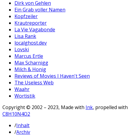
Dirk von Gehlen
Ein Grab voller Namen
Kopfzeiler
Krautreporter
La Vie Vagabonde
Lisa Rank
localghost.dev
Lovski
Marcus Ertle
Max Scharnigg
Milch & Honig
Reviews of Movies I Haven't Seen
The Useless Web
Waahr
Wortistik
Copyright © 2002 – 2023, Made with
Ink
, propelled with
C8H10N4O2
/
Inhalt
/
Archiv