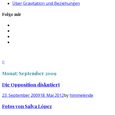
Über Gravitation und Beziehungen
Folge mir
Profil
von
Profil
sebastan.herold
von
Profil
auf
@himmelende
von
Profil
Facebook
auf
himmelende
von
anzeigen
Twitter
auf
circusriot
anzeigen
Instagram
auf
anzeigen
Tumblr
anzeigen
Monat:
September 2009
Die Opposition diskutiert
23. September 2009
18. Mai 2012
by
himmelende
Fotos von Salva López