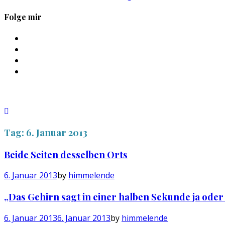
Folge mir
Profil
von
Profil
sebastan.herold
von
Profil
auf
@himmelende
von
Profil
Facebook
auf
himmelende
von
anzeigen
Twitter
auf
circusriot
anzeigen
Instagram
auf
anzeigen
Tumblr
anzeigen
Tag:
6. Januar 2013
Beide Seiten desselben Orts
6. Januar 2013
by
himmelende
„Das Gehirn sagt in einer halben Sekunde ja ode
6. Januar 2013
6. Januar 2013
by
himmelende