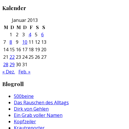
Kalender
Januar 2013
M
D
M
D
F
S
S
1
2
3
4
5
6
7
8
9
10
11
12
13
14
15
16
17
18
19
20
21
22
23
24
25
26
27
28
29
30
31
« Dez.
Feb. »
Blogroll
500beine
Das Rauschen des Alltags
Dirk von Gehlen
Ein Grab voller Namen
Kopfzeiler
Krautreporter