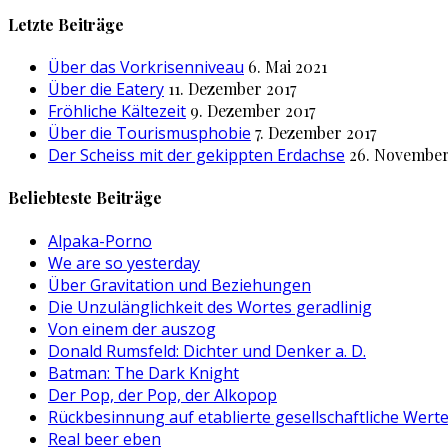
nach:
Letzte Beiträge
Über das Vorkrisenniveau
6. Mai 2021
Über die Eatery
11. Dezember 2017
Fröhliche Kältezeit
9. Dezember 2017
Über die Tourismusphobie
7. Dezember 2017
Der Scheiss mit der gekippten Erdachse
26. November
Beliebteste Beiträge
Alpaka-Porno
We are so yesterday
Über Gravitation und Beziehungen
Die Unzulänglichkeit des Wortes geradlinig
Von einem der auszog
Donald Rumsfeld: Dichter und Denker a. D.
Batman: The Dark Knight
Der Pop, der Pop, der Alkopop
Rückbesinnung auf etablierte gesellschaftliche Wert
Real beer eben