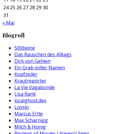
24
25
26
27
28
29
30
31
« Mai
Blogroll
500beine
Das Rauschen des Alltags
Dirk von Gehlen
Ein Grab voller Namen
Kopfzeiler
Krautreporter
La Vie Vagabonde
Lisa Rank
localghost.dev
Lovski
Marcus Ertle
Max Scharnigg
Milch & Honig
Reviews of Movies I Haven't Seen