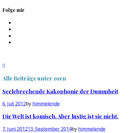
Folge mir
Profil
von
Profil
sebastan.herold
von
Profil
auf
@himmelende
von
Profil
Facebook
auf
himmelende
von
anzeigen
Twitter
auf
circusriot
anzeigen
Instagram
auf
anzeigen
Tumblr
anzeigen
Alle Beiträge unter
zorn
Seelebrechende Kakophonie der Dummheit
6. Juli 2012
by
himmelende
Die Welt ist komisch. Aber lustig ist sie nicht.
7. Juni 2012
13. September 2014
by
himmelende