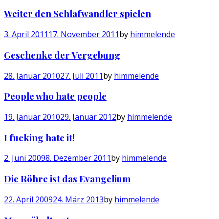
Weiter den Schlafwandler spielen
3. April 2011
17. November 2011
by
himmelende
Geschenke der Vergebung
28. Januar 2010
27. Juli 2011
by
himmelende
People who hate people
19. Januar 2010
29. Januar 2012
by
himmelende
I fucking hate it!
2. Juni 2009
8. Dezember 2011
by
himmelende
Die Röhre ist das Evangelium
22. April 2009
24. März 2013
by
himmelende